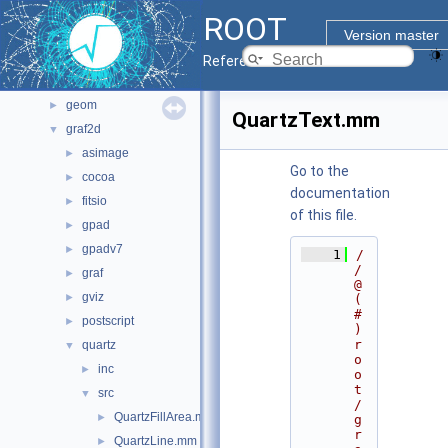
File List
▼
ROOT
bindings
►
Version master
core
►
Reference Guide
documentation
►
geom
►
QuartzText.mm
graf2d
▼
asimage
►
Go to the
cocoa
►
documentation
fitsio
►
of this file.
gpad
►
gpadv7
►
    1
/
/ 
graf
►
@
gviz
►
(
#
postscript
►
)
r
quartz
▼
o
inc
►
o
t
src
▼
/
QuartzFillArea.mm
►
g
r
QuartzLine.mm
►