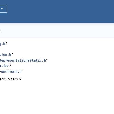
e
g.h
"
sion.h
"
RepresentationsStatic.h
"
x.icc
"
Functions.h
"
or SMatrix.h: