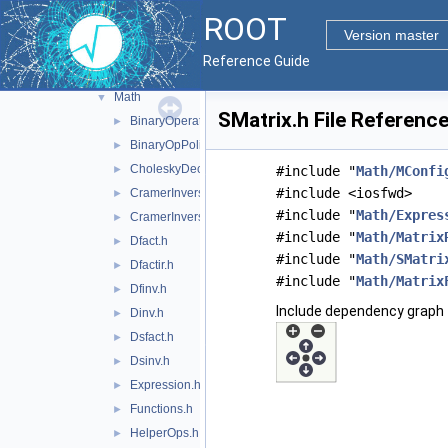
quadp
►
ROOT
smatrix
▼
Version master
doc
Reference Guide
inc
▼
Math
▼
SMatrix.h File Referenc
BinaryOperators.h
►
BinaryOpPolicy.h
►
CholeskyDecomp.h
►
#include "
Math/MConfi
#include <iosfwd>
CramerInversion.icc
►
#include "
Math/Expres
CramerInversionSym.icc
►
#include "
Math/Matrix
Dfact.h
►
#include "
Math/SMatri
Dfactir.h
►
#include "
Math/Matrix
Dfinv.h
►
Include dependency graph f
Dinv.h
►
Dsfact.h
►
Dsinv.h
►
Expression.h
►
Functions.h
►
HelperOps.h
►