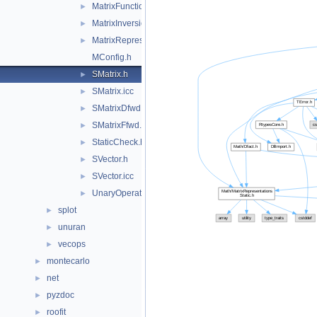
MatrixFunctions.h
►
MatrixInversion.icc
►
MatrixRepresentationsStatic.h
►
MConfig.h
SMatrix.h
►
SMatrix.icc
►
SMatrixDfwd.h
►
SMatrixFfwd.h
►
StaticCheck.h
►
SVector.h
►
SVector.icc
►
UnaryOperators.h
►
splot
►
unuran
►
vecops
►
montecarlo
►
net
►
pyzdoc
►
roofit
►