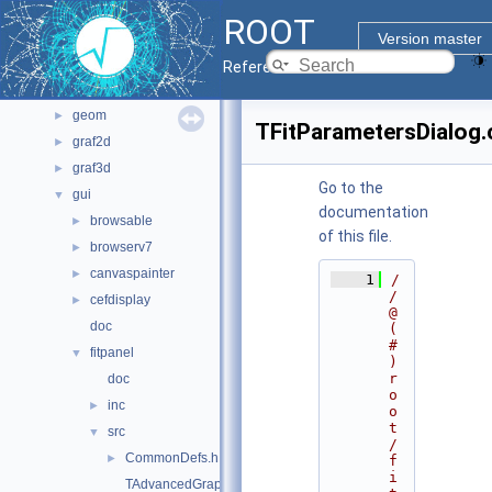
File List
▼
ROOT
bindings
►
Version master
core
►
Reference Guide
documentation
►
geom
►
TFitParametersDialog.
graf2d
►
graf3d
►
Go to the
gui
▼
documentation
browsable
►
of this file.
browserv7
►
canvaspainter
►
    1
/
/ 
cefdisplay
►
@
doc
(
#
fitpanel
▼
)
r
doc
o
inc
►
o
t
src
▼
/
CommonDefs.h
►
f
i
TAdvancedGraphicsDialog.cxx