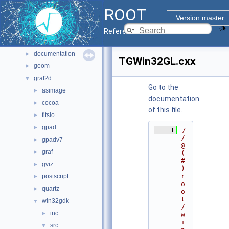
Files
▼
ROOT
File List
▼
Version master
bindings
►
Reference Guide
core
►
documentation
►
TGWin32GL.cxx
geom
►
graf2d
▼
Go to the
asimage
►
documentation
cocoa
►
of this file.
fitsio
►
gpad
►
    1
/
/ 
gpadv7
►
@
graf
►
(
#
gviz
►
)
r
postscript
►
o
quartz
►
o
t
win32gdk
▼
/
inc
►
w
i
src
▼