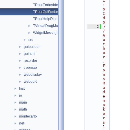
i
:
TRootEmbeddedCanvas.h
$
TRootGuiFactory.h
I
d
TRootHelpDialog.h
$
TVirtualDragManager.h
►
    2
/
/ 
WidgetMessageTypes.h
►
A
u
src
►
t
guibuilder
►
h
o
guihtml
►
r
recorder
►
: 
F
treemap
►
o
n
webdisplay
►
s 
webgui6
►
R
a
hist
►
d
io
►
e
m
main
►
a
k
math
►
e
montecarlo
►
r
s   
net
►
1