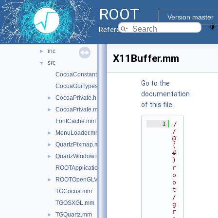
geom
►
ROOT
graf2d
▼
Version master
asimage
►
Reference Guide
cocoa
▼
inc
►
X11Buffer.mm
src
▼
CocoaConstants.mm
Go to the
CocoaGuiTypes.mm
documentation
CocoaPrivate.h
►
of this file.
CocoaPrivate.mm
►
FontCache.mm
    1
/
/ 
MenuLoader.mm
►
@
QuartzPixmap.mm
►
(
#
QuartzWindow.mm
►
)
r
ROOTApplicationDelegate.mm
o
ROOTOpenGLView.mm
►
o
t
TGCocoa.mm
/
TGOSXGL.mm
g
r
TGQuartz.mm
►