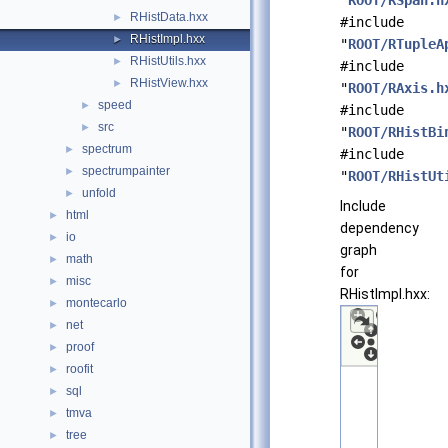
"
ROOT/RSpan.h
RHistData.hxx
►
#include
RHistImpl.hxx
►
"
ROOT/RTupleA
RHistUtils.hxx
►
#include
RHistView.hxx
►
"
ROOT/RAxis.h
speed
►
#include
src
►
"
ROOT/RHistBi
spectrum
►
#include
spectrumpainter
►
"
ROOT/RHistUt
unfold
►
Include
html
►
dependency
io
►
graph
math
►
for
misc
►
RHistImpl.hxx:
montecarlo
►
net
►
proof
►
roofit
►
sql
►
tmva
►
tree
►