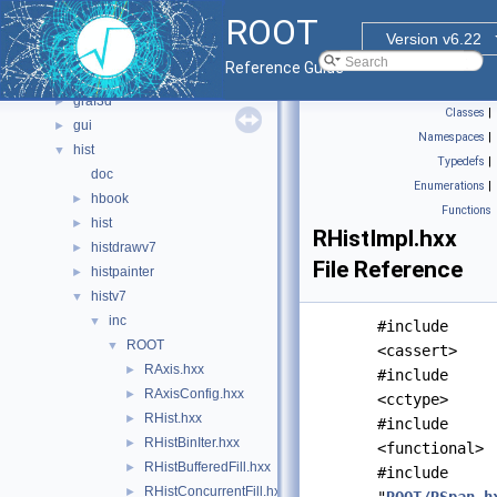
core
►
ROOT
documentation
►
Version v6.22
geom
►
Reference Guide
graf2d
►
graf3d
►
Classes
|
gui
►
Namespaces
|
hist
▼
Typedefs
|
doc
Enumerations
|
hbook
►
Functions
hist
►
RHistImpl.hxx
histdrawv7
►
File Reference
histpainter
►
histv7
▼
inc
▼
#include
ROOT
▼
<cassert>
RAxis.hxx
►
#include
RAxisConfig.hxx
►
<cctype>
RHist.hxx
►
#include
RHistBinIter.hxx
►
<functional>
RHistBufferedFill.hxx
►
#include
RHistConcurrentFill.hxx
►