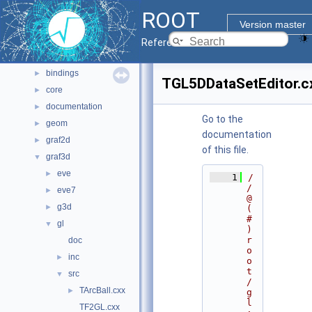
Namespaces
►
ROOT
All Classes
►
Version master
Files
▼
Reference Guide
File List
▼
bindings
►
TGL5DDataSetEditor.c
core
►
documentation
►
Go to the
geom
►
documentation
graf2d
►
of this file.
graf3d
▼
eve
►
    1
/
/ 
eve7
►
@
g3d
►
(
#
gl
▼
)
r
doc
o
inc
►
o
t
src
▼
/
TArcBall.cxx
►
g
l
TF2GL.cxx