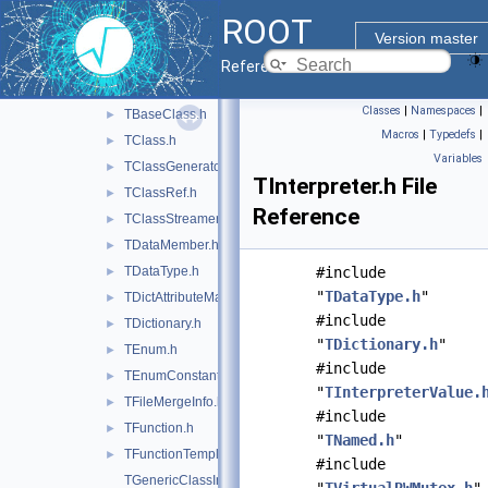
macosx
►
ROOT
meta
▼
Version master
inc
▼
Reference Guide
RootMetaSelection.h
►
Classes
|
Namespaces
|
TBaseClass.h
►
Macros
|
Typedefs
|
TClass.h
►
Variables
TClassGenerator.h
►
TInterpreter.h File
TClassRef.h
►
Reference
TClassStreamer.h
►
TDataMember.h
►
TDataType.h
#include
►
"
TDataType.h
"
TDictAttributeMap.h
►
#include
TDictionary.h
►
"
TDictionary.h
"
TEnum.h
►
#include
TEnumConstant.h
►
"
TInterpreterValue.
TFileMergeInfo.h
►
#include
TFunction.h
►
"
TNamed.h
"
TFunctionTemplate.h
►
#include
TGenericClassInfo.h