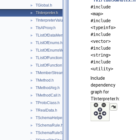
"
TVirtualRWMutex.h
"
TGlobal.h
►
#include
TInterpreter.h
►
<map>
TInterpreterValue.h
#include
►
<typeinfo>
TIsAProxy.h
►
#include
TListOfDataMembers.h
►
<vector>
TListOfEnums.h
►
#include
TListOfEnumsWithLock.h
►
<string>
TListOfFunctions.h
►
#include
TListOfFunctionTemplates.h
►
<utility>
TMemberStreamer.h
►
Include
TMethod.h
►
dependency
TMethodArg.h
►
graph for
TMethodCall.h
►
TInterpreter.h:
TProtoClass.h
►
TRealData.h
►
TSchemaHelper.h
►
TSchemaRule.h
►
TSchemaRuleSet.h
►