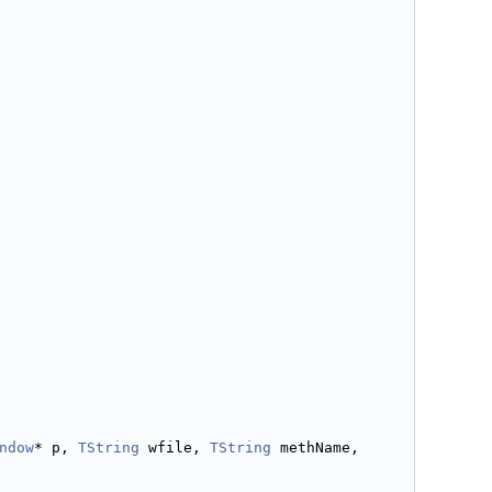
ndow
* p, 
TString
 wfile, 
TString
 methName, 