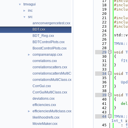
   17
#inclu
tmvagui
▼
   18
#inclu
   19
#inclu
inc
►
   20
src
▼
   21
#inclu
   22
#inclu
annconvergencetest.cxx
   23
#inclu
BDT.cxx
   24
   25
std::v
BDT_Reg.cxx
   26
BDTControlPlots.cxx
   27
TMVA::
   28
BoostControlPlots.cxx
   29
void
T
compareanapp.cxx
►
   30
{
   31
fIt
correlations.cxx
   32
}
correlationscatters.cxx
   33
correlationscattersMultiClass.cxx
   34
void
T
   35
{
correlationsMultiClass.cxx
   36
Upd
CorrGui.cxx
   37
}
   38
CorrGuiMultiClass.cxx
   39
void
T
deviations.cxx
   40
{
   41
del
efficiencies.cxx
   42
}
efficienciesMulticlass.cxx
►
   43
   44
TMVA::
likelihoodrefs.cxx
Int_t
 i
MovieMaker.cxx
   45
   : 
f