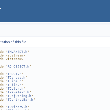
tion of this file.
de "
TMVA/BDT.h
"
de <iostream>
de <fstream>
de "
RQ_OBJECT.h
"
de "
TROOT.h
"
de "
TCanvas.h
"
de "
TLine.h
"
de "
TFile.h
"
de "
TColor.h
"
de "
TPaveText.h
"
de "
TObjString.h
"
de "
TControlBar.h
"
de "
TGWindow.h
"