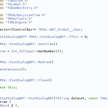
de "
TGButton.h
"
de "
TGLabel.h
"
de "
TGNumberEntry.h
"
de "
TMVA/DecisionTree.h
"
de "
TMVA/Tools.h
"
de "
TXMLEngine.h
"
ector<TControlBar*> 
TMVA::BDT_Global__cbar
;
StatDialogBDT
* 
TMVA::StatDialogBDT::fThis
 = 0;
MVA::StatDialogBDT::SetItree
()
ree
 = 
Int_t
(
fInput
->GetNumber());
MVA::StatDialogBDT::Redraw
()
ateCanvases
();
MVA::StatDialogBDT::Close
()
ete
this
;
StatDialogBDT::StatDialogBDT
(
TString
 dataset, 
const
TGWi
tree )
Main
( 0 ),