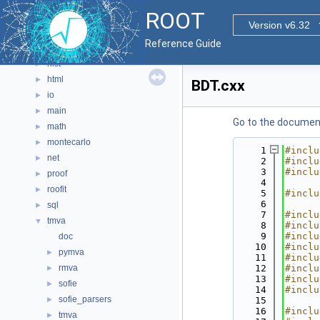
geom
►
ROOT
graf2d
►
Version v6.32
graf3d
►
Reference Guide
gui
►
hist
►
html
►
BDT.cxx
io
►
main
►
Go to the documenta
math
►
montecarlo
►
    1
#inclu
net
►
    2
#inclu
    3
#inclu
proof
►
    4
roofit
►
    5
#inclu
    6
sql
►
    7
#inclu
tmva
▼
    8
#inclu
    9
#inclu
doc
   10
#inclu
pymva
►
   11
#inclu
rmva
   12
#inclu
►
   13
#inclu
sofie
►
   14
#inclu
sofie_parsers
►
   15
   16
#inclu
tmva
►