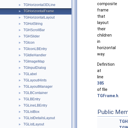
composite
TGHorizontal3DLine
►
frame
TGHorizontalFrame
►
that
TGHorizontalLayout
►
layout
TGHotString
►
their
TGHScrollBar
►
children
TGHSlider
►
in
TGIcon
►
horizontal
TGIconLBEntry
►
way.
TGIdleHandler
►
TGImageMap
►
Definition
TGInputDialog
►
at
TGLabel
►
line
TGLayoutHints
►
385
TGLayoutManager
►
of file
TGLBContainer
►
TGFrame.h
.
TGLBEntry
►
TGLineLBEntry
►
Public Mem
TGListBox
►
TGListDetailsLayout
►
TGH
TGListLayout
►
TGW