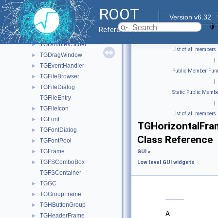
TGContainer
►
ROOT
TGDockableFrame
►
Version v6.32
TGDoubleHSlider
►
Reference Guide
TGDoubleSlider
►
TGDoubleVSlider
►
List of all members
TGDragWindow
►
|
TGEventHandler
►
Public Member Func
TGFileBrowser
►
|
TGFileDialog
►
Static Public Membe
TGFileEntry
|
TGFileIcon
►
List of all members
TGFont
►
TGHorizontalFra
TGFontDialog
►
Class Reference
TGFontPool
►
TGFrame
►
GUI
»
TGFSComboBox
►
Low level GUI widgets
TGFSContainer
TGGC
►
TGGroupFrame
►
TGHButtonGroup
►
A
TGHeaderFrame
►