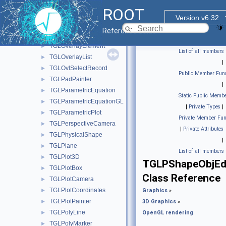
TGLObject
►
ROOT
TGLOrthoCamera
►
Version v6.32
TGLOutput
►
Reference Guide
TGLOverlayButton
►
TGLOverlayElement
►
List of all members
TGLOverlayList
►
|
TGLOvlSelectRecord
►
Public Member Func
TGLPadPainter
►
|
TGLParametricEquation
►
Static Public Membe
TGLParametricEquationGL
►
|
Private Types
|
TGLParametricPlot
►
Private Member Fun
TGLPerspectiveCamera
►
|
Private Attributes
TGLPhysicalShape
►
|
TGLPlane
►
List of all members
TGLPlot3D
►
TGLPShapeObjEd
TGLPlotBox
►
Class Reference
TGLPlotCamera
►
TGLPlotCoordinates
►
Graphics
»
TGLPlotPainter
►
3D Graphics
»
TGLPolyLine
►
OpenGL rendering
TGLPolyMarker
►