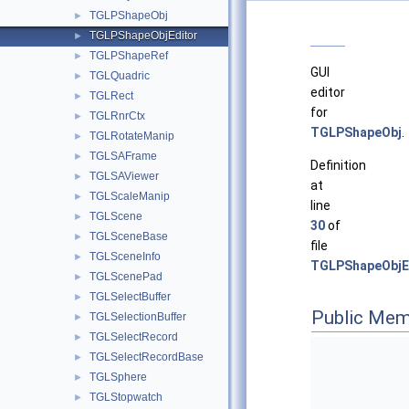
TGLPShapeObj
►
TGLPShapeObjEditor
►
TGLPShapeRef
►
GUI
TGLQuadric
►
editor
TGLRect
►
for
TGLRnrCtx
►
TGLPShapeObj
.
TGLRotateManip
►
TGLSAFrame
►
Definition
TGLSAViewer
►
at
TGLScaleManip
►
line
TGLScene
►
30
of
TGLSceneBase
►
file
TGLSceneInfo
►
TGLPShapeObjEd
TGLScenePad
►
TGLSelectBuffer
►
Public Mem
TGLSelectionBuffer
►
TGLSelectRecord
►
TGLSelectRecordBase
►
TGLSphere
►
TGLStopwatch
►