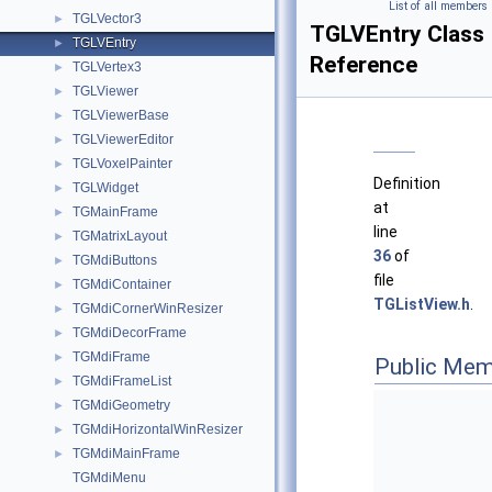
List of all members
TGLVector3
►
TGLVEntry Class
TGLVEntry
►
Reference
TGLVertex3
►
TGLViewer
►
TGLViewerBase
►
TGLViewerEditor
►
TGLVoxelPainter
►
Definition
TGLWidget
►
at
TGMainFrame
►
line
TGMatrixLayout
►
36
of
TGMdiButtons
►
file
TGMdiContainer
►
TGListView.h
.
TGMdiCornerWinResizer
►
TGMdiDecorFrame
►
TGMdiFrame
►
Public Mem
TGMdiFrameList
►
TGMdiGeometry
►
TGMdiHorizontalWinResizer
►
TGMdiMainFrame
►
TGMdiMenu