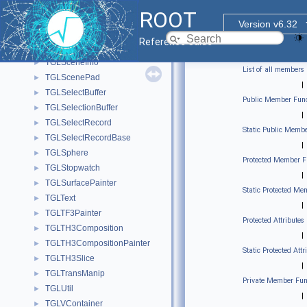
TGLSAViewer
►
ROOT
TGLScaleManip
►
Version v6.32
TGLScene
►
Reference Guide
TGLSceneBase
►
TGLSceneInfo
►
List of all members
TGLScenePad
►
|
TGLSelectBuffer
►
Public Member Func
TGLSelectionBuffer
►
|
TGLSelectRecord
►
Static Public Membe
TGLSelectRecordBase
►
|
TGLSphere
►
Protected Member F
TGLStopwatch
►
|
TGLSurfacePainter
►
Static Protected Me
TGLText
►
|
TGLTF3Painter
►
Protected Attributes
TGLTH3Composition
►
|
TGLTH3CompositionPainter
►
Static Protected Attr
TGLTH3Slice
►
|
TGLTransManip
►
Private Member Fun
TGLUtil
►
|
TGLVContainer
►