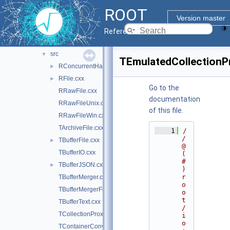
doc
►
ROOT
io
▼
Version master
doc
Reference Guide
inc
►
src
▼
TEmulatedCollectionP
RConcurrentHashColl.cxx
►
RFile.cxx
►
Go to the
RRawFile.cxx
documentation
RRawFileUnix.cxx
of this file.
RRawFileWin.cxx
TArchiveFile.cxx
    1
/
/ 
TBufferFile.cxx
►
@
TBufferIO.cxx
(
#
TBufferJSON.cxx
►
)
r
TBufferMerger.cxx
o
TBufferMergerFile.cxx
o
t
TBufferText.cxx
/
TCollectionProxyFactory.cxx
i
o
TContainerConverters.cxx