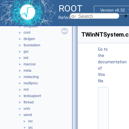
File List
▼
ROOT
bindings
►
Version v6.32
core
▼
Reference Guide
base
►
clingutils
►
cont
►
TWinNTSystem.c
dictgen
►
foundation
►
Go to
gui
►
the
imt
►
documentation
macosx
►
of
meta
►
this
metacling
►
file.
multiproc
►
rint
►
    1
testsupport
►
/
/ 
thread
►
@
unix
►
(
#
winnt
▼
)
inc
►
r
o
src
▼