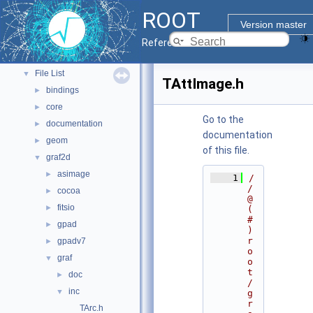
ROOT Components
►
ROOT
Namespaces
►
Version master
All Classes
►
Reference Guide
Files
▼
File List
▼
TAttImage.h
bindings
►
core
►
Go to the
documentation
►
documentation
geom
►
of this file.
graf2d
▼
asimage
►
    1
/
/ 
cocoa
►
@
fitsio
►
(
#
gpad
►
)
r
gpadv7
►
o
graf
▼
o
t
doc
►
/
inc
▼
g
r
TArc.h