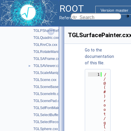
TGLPolyLine.cxx
ROOT
TGLPolyMarker.cxx
Version master
TGLPShapeObj.cxx
Reference Guide
TGLPShapeObjEditor.cxx
►
TGLPShapeRef.cxx
TGLSurfacePainter.cx
TGLQuadric.cxx
TGLRnrCtx.cxx
Go to the
TGLRotateManip.cxx
documentation
TGLSAFrame.cxx
of this file.
TGLSAViewer.cxx
►
TGLScaleManip.cxx
    1
/
/ 
TGLScene.cxx
@
TGLSceneBase.cxx
(
#
TGLSceneInfo.cxx
)
r
TGLScenePad.cxx
o
TGLSdfFontMaker.cxx
o
t
TGLSelectBuffer.cxx
/
TGLSelectRecord.cxx
g
l
TGLSphere.cxx