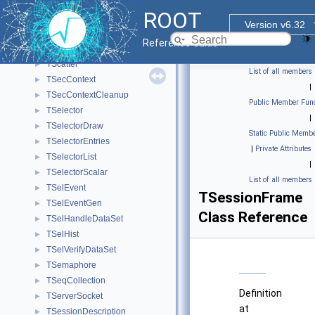
TS3WebFile
►
ROOT
TSAXParser
►
Version v6.32
TSAXParserCallback
►
Reference Guide
TSBRepeatTimer
►
TScatter
►
List of all members
TSecContext
►
|
TSecContextCleanup
►
Public Member Func
TSelector
►
|
TSelectorDraw
►
Static Public Membe
TSelectorEntries
►
|
Private Attributes
TSelectorList
►
|
TSelectorScalar
►
List of all members
TSelEvent
►
TSessionFrame
TSelEventGen
►
Class Reference
TSelHandleDataSet
►
TSelHist
►
TSelVerifyDataSet
►
TSemaphore
►
TSeqCollection
►
Definition
TServerSocket
►
at
TSessionDescription
►