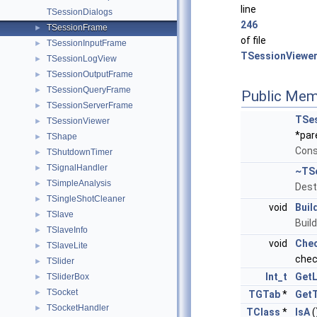
line
TSessionDialogs
246
TSessionFrame
►
of file
TSessionInputFrame
►
TSessionViewer
TSessionLogView
►
TSessionOutputFrame
►
TSessionQueryFrame
►
Public Mem
TSessionServerFrame
►
TSe
TSessionViewer
►
*par
TShape
►
Cons
TShutdownTimer
►
TSignalHandler
►
~TS
TSimpleAnalysis
►
Dest
TSingleShotCleaner
►
void
Buil
TSlave
►
Buil
TSlaveInfo
►
void
Che
TSlaveLite
►
che
TSlider
►
Int_t
GetL
TSliderBox
►
TSocket
►
TGTab
*
Get
TSocketHandler
►
TClass
*
IsA
(