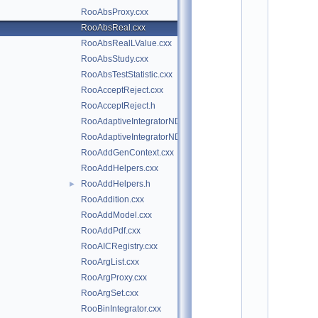
*
RooAbsProxy.cxx
*
*
RooAbsReal.cxx
*
RooAbsRealLValue.cxx
*
*
RooAbsStudy.cxx
*
RooAbsTestStatistic.cxx
*
RooAcceptReject.cxx
*
*
RooAcceptReject.h
*
RooAdaptiveIntegratorND.cxx
*
*
RooAdaptiveIntegratorND.h
*
RooAddGenContext.cxx
*
*
RooAddHelpers.cxx
*
RooAddHelpers.h
►
*
*
RooAddition.cxx
*
RooAddModel.cxx
*
*
RooAddPdf.cxx
*
RooAICRegistry.cxx
*
*
RooArgList.cxx
*
RooArgProxy.cxx
*
*
RooArgSet.cxx
*
RooBinIntegrator.cxx
*