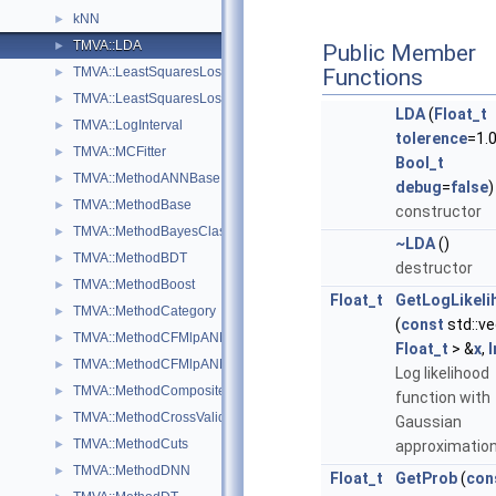
kNN
►
TMVA::LDA
►
Public Member
TMVA::LeastSquaresLossFunction
Functions
►
TMVA::LeastSquaresLossFunctionBDT
►
LDA
(
Float_t
TMVA::LogInterval
►
tolerence
=1.0
TMVA::MCFitter
►
Bool_t
TMVA::MethodANNBase
►
debug
=
false
)
TMVA::MethodBase
►
constructor
TMVA::MethodBayesClassifier
►
~LDA
()
TMVA::MethodBDT
►
destructor
TMVA::MethodBoost
►
Float_t
GetLogLikeli
TMVA::MethodCategory
►
(
const
std::v
TMVA::MethodCFMlpANN
►
Float_t
> &
x
,
I
TMVA::MethodCFMlpANN_Utils
►
Log likelihood
TMVA::MethodCompositeBase
►
function with
TMVA::MethodCrossValidation
►
Gaussian
TMVA::MethodCuts
►
approximation
TMVA::MethodDNN
►
Float_t
GetProb
(
con