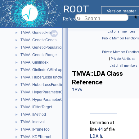
TMVA::ExpectedErrorPruneTool
►
ROOT
TMVA::Factory
►
Version master
TMVA::FitterBase
►
Reference Guide
TMVA::GeneticAlgorithm
►
List of all members
|
TMVA::GeneticFitter
►
Public Member Functions
TMVA::GeneticGenes
►
|
TMVA::GeneticPopulation
►
Private Member Function
TMVA::GeneticRange
►
|
Private Attributes
|
TMVA::GiniIndex
►
List of all members
TMVA::GiniIndexWithLaplace
►
TMVA::LDA Class
TMVA::HuberLossFunction
►
Reference
TMVA::HuberLossFunctionBDT
►
TMVA
TMVA::HyperParameterOptimisation
►
TMVA::HyperParameterOptimisationResult
►
TMVA::IFitterTarget
►
TMVA::IMethod
►
TMVA::Interval
►
Definition at
line
44
of file
TMVA::IPruneTool
►
LDA.h
.
TMVA::KDEKernel
►