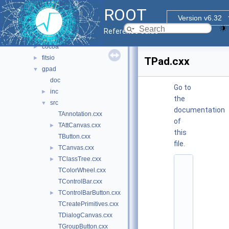
documentation
►
ROOT
geom
►
Version v6.32
graf2d
▼
Reference Guide
asimage
►
cocoa
►
fitsio
►
TPad.cxx
gpad
▼
doc
Go to
inc
►
the
src
▼
documentation
TAnnotation.cxx
of
TAttCanvas.cxx
►
this
TButton.cxx
file.
TCanvas.cxx
►
TClassTree.cxx
►
    1
TColorWheel.cxx
/
/ 
TControlBar.cxx
@
TControlBarButton.cxx
►
(
#
TCreatePrimitives.cxx
)
TDialogCanvas.cxx
r
o
TGroupButton.cxx